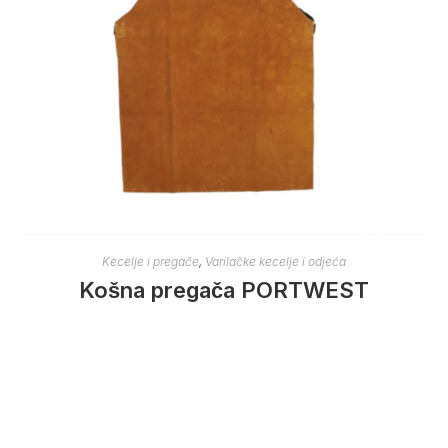
Kecelje i pregače
,
Varilačke kecelje i odjeća
Košna pregača PORTWEST