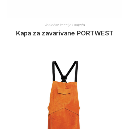
Varilačke kecelje i odjeća
Kapa za zavarivane PORTWEST