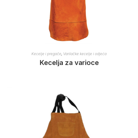
Kecelje i pregače
,
Varilačke kecelje i odjeća
Kecelja za varioce