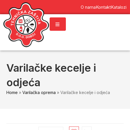
content
O nama
Kontakt
Katalozi
Varilačke kecelje i
odjeća
Home
»
Varilačka oprema
»
Varilačke kecelje i odjeća