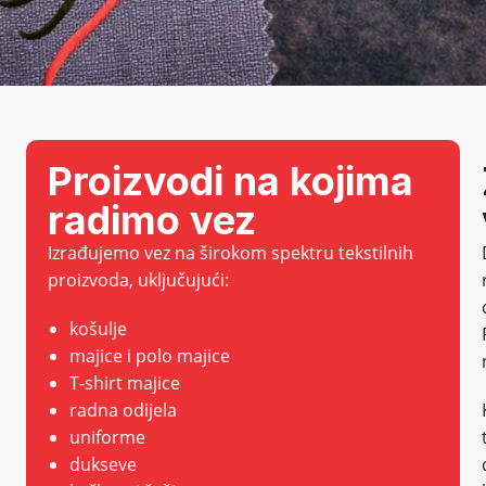
a
Proizvodi na kojima
radimo vez
Izrađujemo vez na širokom spektru tekstilnih
proizvoda, uključujući:
košulje
majice i polo majice
T-shirt majice
radna odijela
uniforme
dukseve