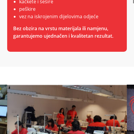
kačkete i šešire
peškire
vez na iskrojenim dijelovima odjeće
Bez obzira na vrstu materijala ili namjenu,
garantujemo ujednačen i kvalitetan rezultat.