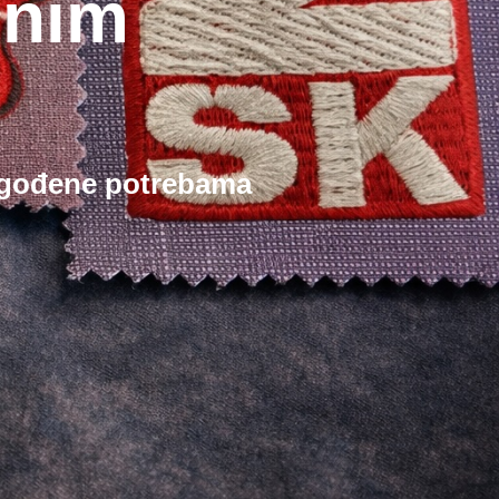
lnim
lagođene potrebama