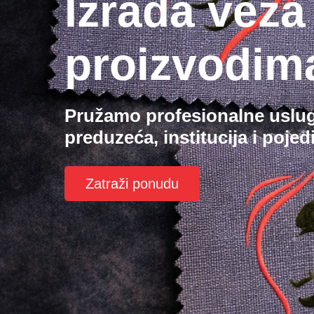
Izrada veza
proizvodim
Pružamo profesionalne uslug
preduzeća, institucija i pojed
Zatraži ponudu