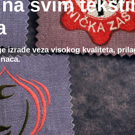
 na svim teksti
a
e izrade veza visokog kvaliteta, pri
inaca.