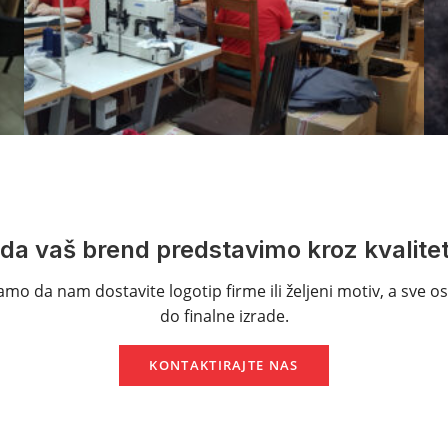
 da vaš brend predstavimo kroz kvalite
mo da nam dostavite logotip firme ili željeni motiv, a sve os
do finalne izrade.
KONTAKTIRAJTE NAS