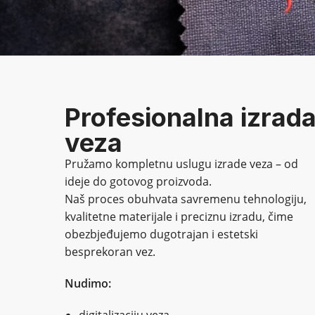
Profesionalna izrad
veza
Pružamo kompletnu uslugu izrade veza – od
ideje do gotovog proizvoda.
Naš proces obuhvata savremenu tehnologiju,
kvalitetne materijale i preciznu izradu, čime
obezbjeđujemo dugotrajan i estetski
besprekoran vez.
Nudimo: