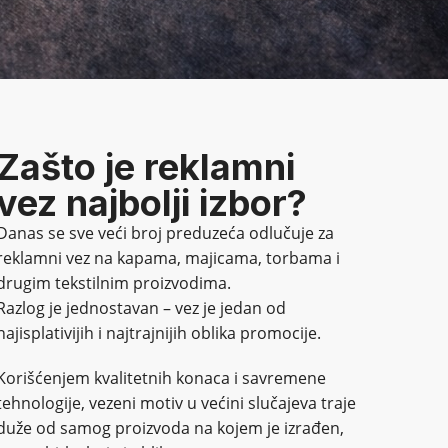
Zašto je reklamni
vez najbolji izbor?
Danas se sve veći broj preduzeća odlučuje za
reklamni vez na kapama, majicama, torbama i
drugim tekstilnim proizvodima.
Razlog je jednostavan – vez je jedan od
najisplativijih i najtrajnijih oblika promocije.
Korišćenjem kvalitetnih konaca i savremene
tehnologije, vezeni motiv u većini slučajeva traje
duže od samog proizvoda na kojem je izrađen,