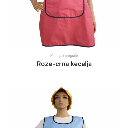
Kecelje i pregače
Roze-crna kecelja