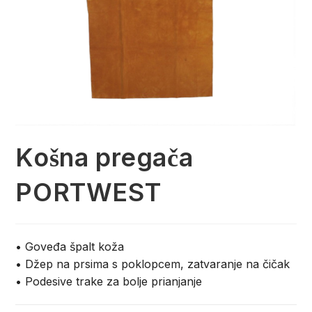
Košna pregača
PORTWEST
• Goveđa špalt koža
• Džep na prsima s poklopcem, zatvaranje na čičak
• Podesive trake za bolje prianjanje