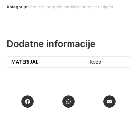
Kategorije:
Kecelje i pregače
,
Varilačke kecelje i odjeća
Dodatne informacije
MATERIJAL
Koža