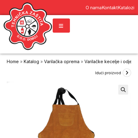
content
O nama
Kontakt
Katalozi
Home
»
Katalog
»
Varilačka oprema
»
Varilačke kecelje i odjeća
Idući proizvod