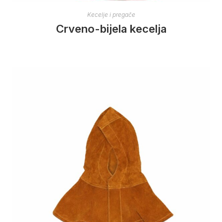
Kecelje i pregače
Crveno-bijela kecelja