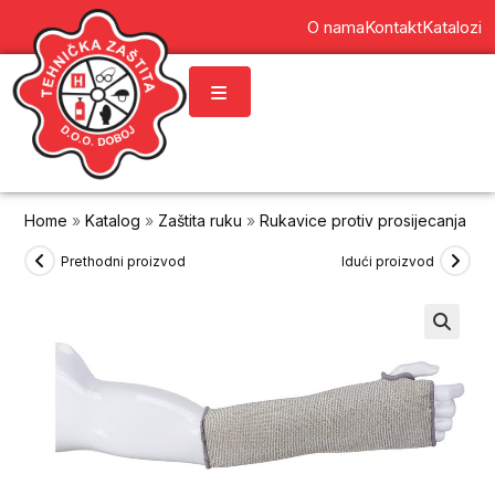
content
O nama
Kontakt
Katalozi
Home
»
Katalog
»
Zaštita ruku
»
Rukavice protiv prosijecanja
»
Z
Prethodni proizvod
Idući proizvod