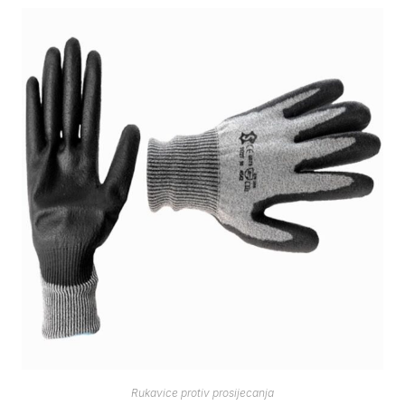
Rukavice protiv prosijecanja