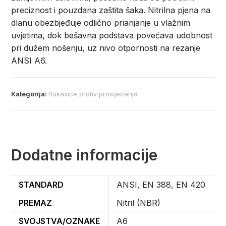
preciznost i pouzdana zaštita šaka. Nitrilna pjena na
dlanu obezbjeđuje odlično prianjanje u vlažnim
uvjetima, dok bešavna podstava povećava udobnost
pri dužem nošenju, uz nivo otpornosti na rezanje
ANSI A6.
Kategorija:
Rukavice protiv prosijecanja
Dodatne informacije
STANDARD
ANSI, EN 388, EN 420
PREMAZ
Nitril (NBR)
SVOJSTVA/OZNAKE
A6