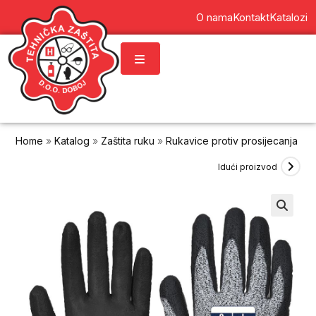
content
O nama
Kontakt
Katalozi
Home
»
Katalog
»
Zaštita ruku
»
Rukavice protiv prosijecanja
»
R
Idući proizvod