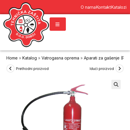
content
O nama
Kontakt
Katalozi
Home
»
Katalog
»
Vatrogasna oprema
»
Aparati za gašenje (PP 
Prethodni proizvod
Idući proizvod