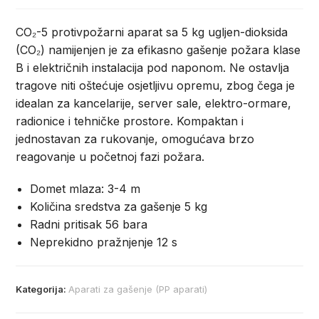
CO₂-5 protivpožarni aparat sa 5 kg ugljen-dioksida
(CO₂)
namijenjen je za efikasno gašenje požara klase
B i električnih instalacija pod naponom. Ne ostavlja
tragove niti oštećuje osjetljivu opremu, zbog čega je
idealan za kancelarije, server sale, elektro-ormare,
radionice i tehničke prostore. Kompaktan i
jednostavan za rukovanje, omogućava brzo
reagovanje u početnoj fazi požara.
Domet mlaza: 3-4 m
Količina sredstva za gašenje 5 kg
Radni pritisak 56 bara
Neprekidno pražnjenje 12 s
Kategorija:
Aparati za gašenje (PP aparati)