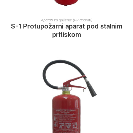
Aparati za gašenje (PP aparati)
S-1 Protupožarni aparat pod stalnim
pritiskom