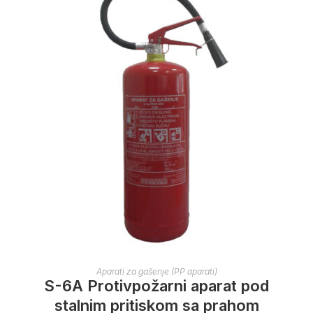
Aparati za gašenje (PP aparati)
S-6A Protivpožarni aparat pod
stalnim pritiskom sa prahom