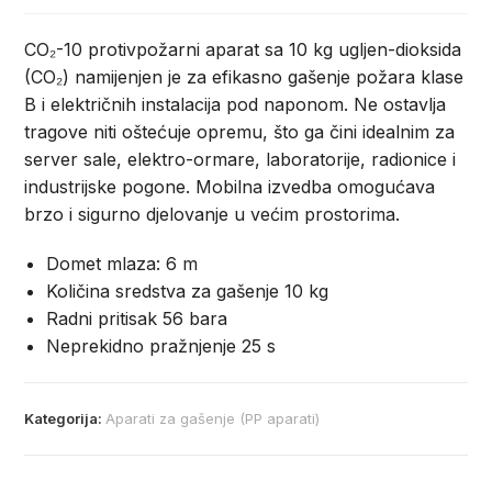
CO₂-10 protivpožarni aparat sa 10 kg ugljen-dioksida
(CO₂)
namijenjen je za efikasno gašenje požara klase
B i električnih instalacija pod naponom. Ne ostavlja
tragove niti oštećuje opremu, što ga čini idealnim za
server sale, elektro-ormare, laboratorije, radionice i
industrijske pogone. Mobilna izvedba omogućava
brzo i sigurno djelovanje u većim prostorima.
Domet mlaza: 6 m
Količina sredstva za gašenje 10 kg
Radni pritisak 56 bara
Neprekidno pražnjenje 25 s
Kategorija:
Aparati za gašenje (PP aparati)