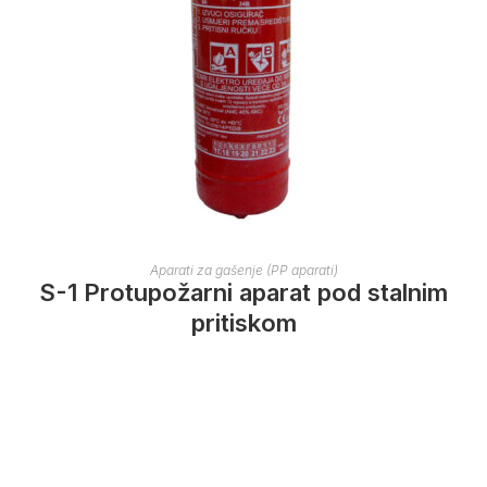
Aparati za gašenje (PP aparati)
S-1 Protupožarni aparat pod stalnim
pritiskom