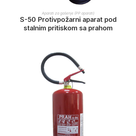
Aparati za gašenje (PP aparati)
S-50 Protivpožarni aparat pod
stalnim pritiskom sa prahom