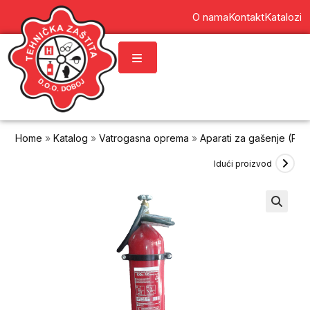
content
O nama
Kontakt
Katalozi
Home
»
Katalog
»
Vatrogasna oprema
»
Aparati za gašenje (PP 
Idući proizvod