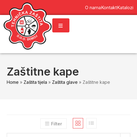
content
O nama
Kontakt
Katalozi
Zaštitne kape
Home
»
Zaštita tijela
»
Zaštita glave
»
Zaštitne kape
Filter