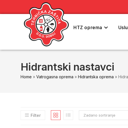
content
HTZ oprema
Usl
Hidrantski nastavci
Home
»
Vatrogasna oprema
»
Hidrantska oprema
»
Hidra
Filter
Zadano sortiranje