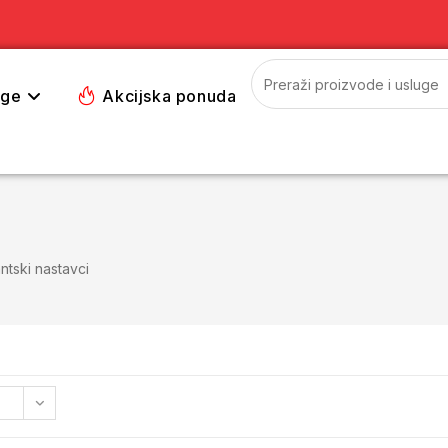
uge
Akcijska ponuda
ntski nastavci