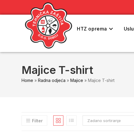
content
HTZ oprema
Usl
Majice T-shirt
Home
»
Radna odjeća
»
Majice
»
Majice T-shirt
Filter
Zadano sortiranje