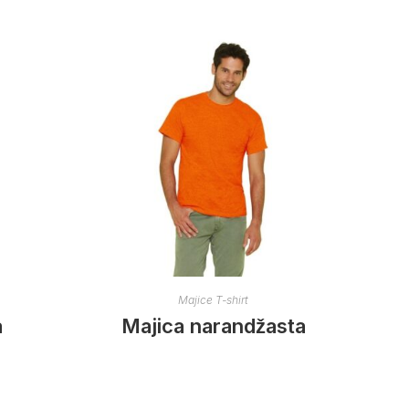
Majice T-shirt
a
Majica narandžasta