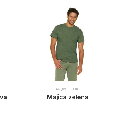
Majice T-shirt
ava
Majica zelena