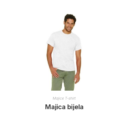
Majice T-shirt
Majica bijela