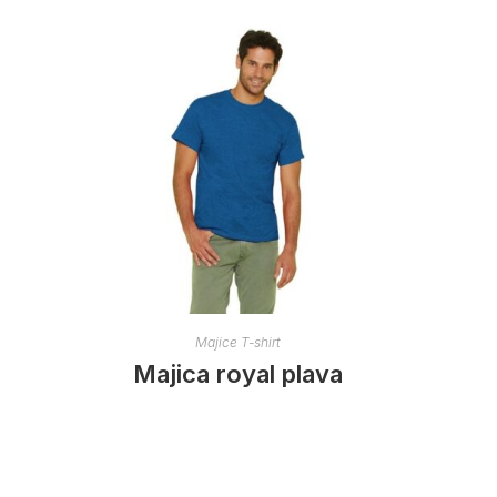
Majice T-shirt
Majica royal plava