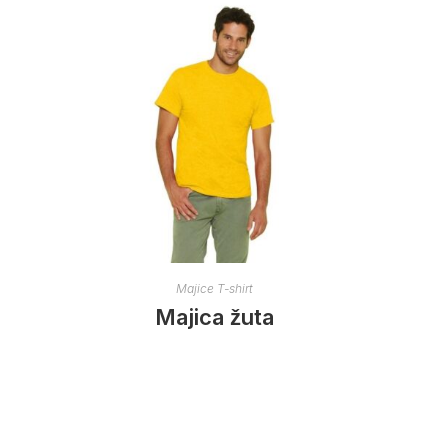
Majice T-shirt
Majica žuta