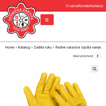
content
O nama
Kontakt
Katalozi
Home
»
Katalog
»
Zaštita ruku
»
Radne rukavice (opšta namjena
Idući proizvod