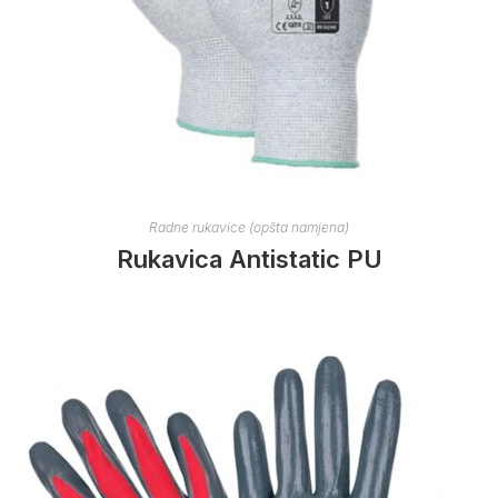
Radne rukavice (opšta namjena)
Rukavica Antistatic PU