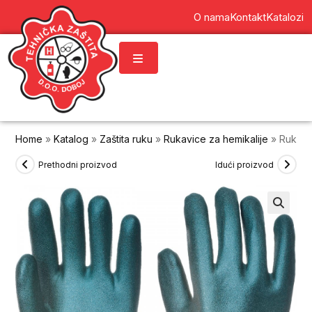
content
O nama
Kontakt
Katalozi
Home
»
Katalog
»
Zaštita ruku
»
Rukavice za hemikalije
»
Rukavi
Prethodni proizvod
Idući proizvod