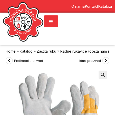
content
O nama
Kontakt
Katalozi
Home
»
Katalog
»
Zaštita ruku
»
Radne rukavice (opšta namjena
Prethodni proizvod
Idući proizvod