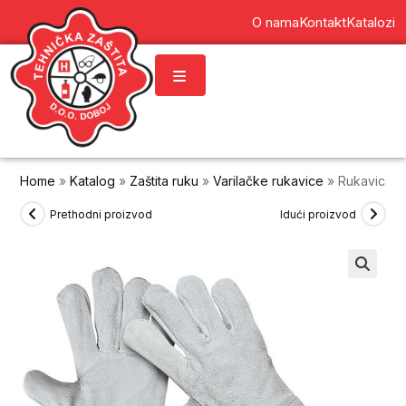
content
O nama
Kontakt
Katalozi
Home
»
Katalog
»
Zaštita ruku
»
Varilačke rukavice
»
Rukavica M
Prethodni proizvod
Idući proizvod