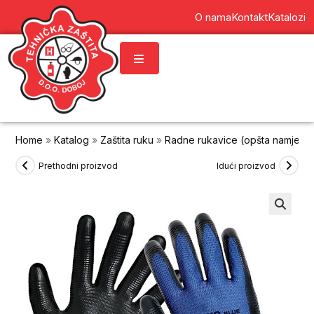
content
O nama
Kontakt
Katalozi
Home
»
Katalog
»
Zaštita ruku
»
Radne rukavice (opšta namjena
Prethodni proizvod
Idući proizvod