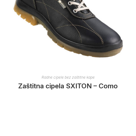
Radne cipele bez zaštitne kape
Zaštitna cipela SXITON – Como