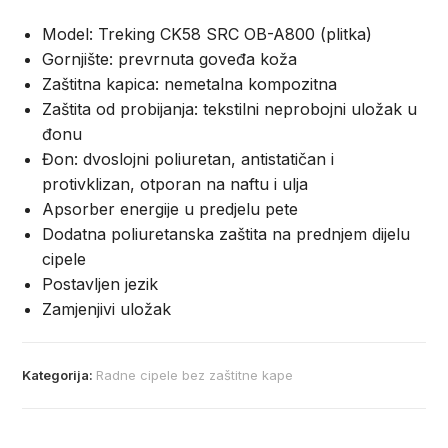
Model: Treking CK58 SRC OB-A800 (plitka)
Gornjište: prevrnuta goveđa koža
Zaštitna kapica: nemetalna kompozitna
Zaštita od probijanja: tekstilni neprobojni uložak u
đonu
Đon: dvoslojni poliuretan, antistatičan i
protivklizan, otporan na naftu i ulja
Apsorber energije u predjelu pete
Dodatna poliuretanska zaštita na prednjem dijelu
cipele
Postavljen jezik
Zamjenjivi uložak
Kategorija:
Radne cipele bez zaštitne kape