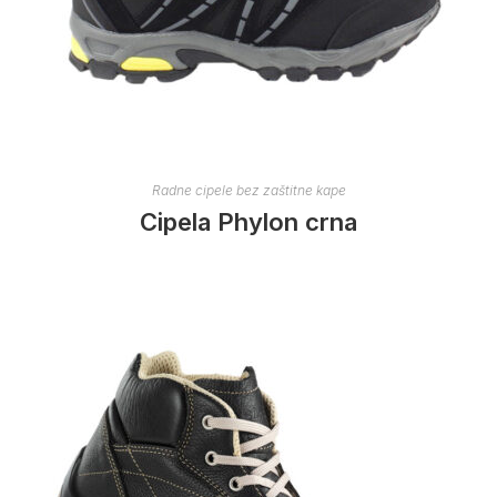
Radne cipele bez zaštitne kape
Cipela Phylon crna