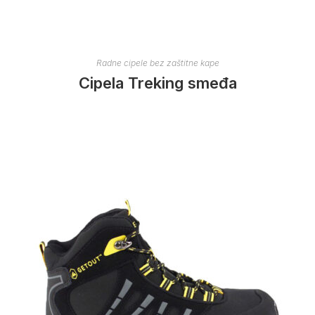
Radne cipele bez zaštitne kape
Cipela Treking smeđa