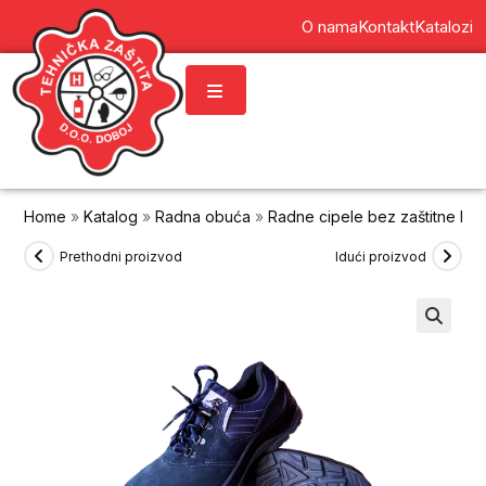
content
O nama
Kontakt
Katalozi
Home
»
Katalog
»
Radna obuća
»
Radne cipele bez zaštitne ka
Prethodni proizvod
Idući proizvod