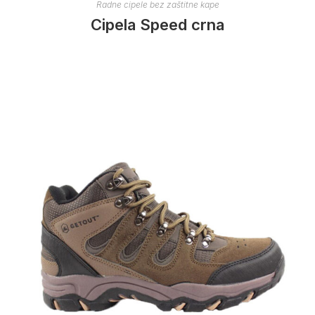
Radne cipele bez zaštitne kape
Cipela Speed crna