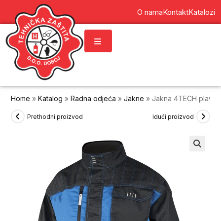
content
O nama
Kontakt
Katalozi
Home
»
Katalog
»
Radna odjeća
»
Jakne
»
Jakna 4TECH plavo-
Prethodni proizvod
Idući proizvod