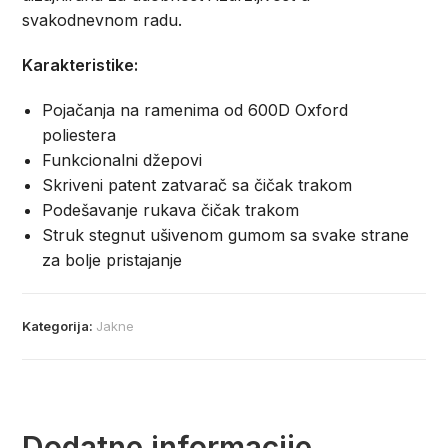
svakodnevnom radu.
Karakteristike:
Pojačanja na ramenima od 600D Oxford
poliestera
Funkcionalni džepovi
Skriveni patent zatvarač sa čičak trakom
Podešavanje rukava čičak trakom
Struk stegnut ušivenom gumom sa svake strane
za bolje pristajanje
Kategorija:
Jakne
Dodatne informacije