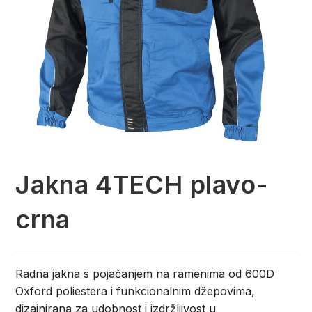
Jakna 4TECH plavo-
crna
Radna jakna s pojačanjem na ramenima od 600D
Oxford poliestera i funkcionalnim džepovima,
dizajnirana za udobnost i izdržljivost u