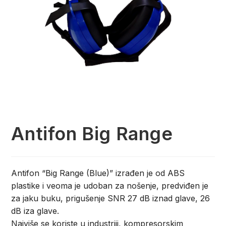
Antifon Big Range
Antifon “Big Range (Blue)” izrađen je od ABS
plastike i veoma je udoban za nošenje, predviđen je
za jaku buku, prigušenje SNR 27 dB iznad glave, 26
dB iza glave.
Najviše se koriste u industriji, kompresorskim