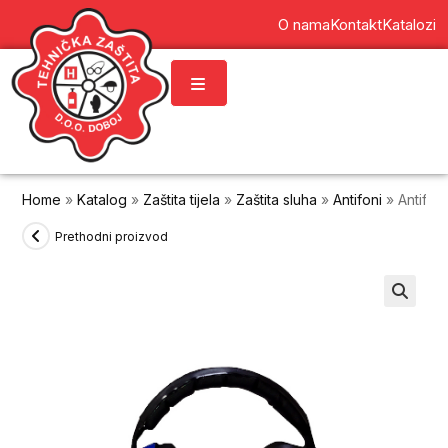
content
O nama
Kontakt
Katalozi
Home
»
Katalog
»
Zaštita tijela
»
Zaštita sluha
»
Antifoni
»
Antifon
Prethodni proizvod